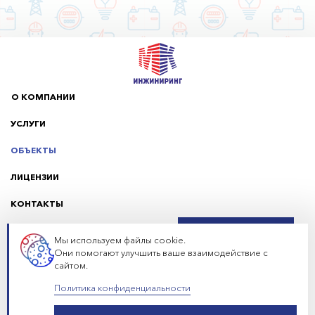
О КОМПАНИИ
УСЛУГИ
ОБЪЕКТЫ
ЛИЦЕНЗИИ
КОНТАКТЫ
8 (383) 299-39-91
ЗАКАЗАТЬ ЗВОНОК
Мы используем файлы cookie.
Они помогают улучшить ваше взаимодействие с
сайтом.
г. Новосибирск, ул. Ипподромская, 48, офис 8
Политика конфиденциальности
Разработка сайта -
Политика конфиденциальности
EDISON STUDIO